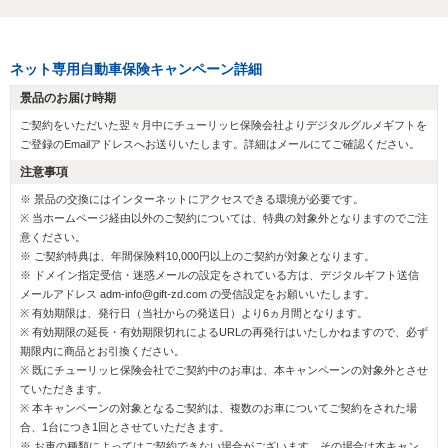
ネット専用自動車保険キャンペーン詳細
景品のお届け時期
ご契約をいただいた翌々月中にチューリッヒ保険会社よりデジタルグルメギフトを
ご登録のEmailアドレスへお送りいたします。詳細はメールにてご確認ください。
注意事項
※ 景品の交換にはインターネットにアクセスできる環境が必要です。
※ 当ホームページ経由以外のご契約については、特典の対象外となりますのでご注
意ください。
※ ご契約特典は、年間保険料10,000円以上のご契約が対象となります。
※ ドメイン指定受信・迷惑メールの設定をされている方は、デジタルギフト送信
メールアドレス adm-info@gift-zd.com の受信設定をお願いいたします。
※ 有効期限は、発行日（当社からの発送日）より6ヵ月間となります。
※ 有効期限の延長・有効期限切れによるURLの再発行はいたしかねますので、必ず
期限内に商品とお引換ください。
※ 既にチューリッヒ保険会社でご契約中のお車は、本キャンペーンの対象外とさせ
ていただきます。
※ 本キャンペーンの対象となるご契約は、複数のお車についてご契約をされた場
合、1台につき1回とさせていただきます。
※ お車の種類によってはご契約できない場合がございます。その場合は本キャン