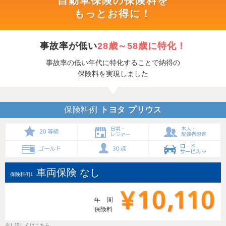
自動車保険の保険料を
もっとお得に！
事故率が低い
28歳～58歳に特化！
事故率の低い年代に特化することで納得の
保険料を実現しました
保険料例
トヨタ プリウス
20等級
日常・レジャー
本人・配偶者限定
ゴールド
30歳
ロードサービス※
車両保険 なし
保険料例1
年間
保険料
10,210円
※1 詳しくはこちら