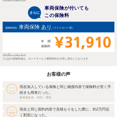
車両保険が付いても
さらに
この保険料
車両保険
あり
保険料例2
（ワイドカバー型）
年間
保険料
27,420円
※2 詳しくはこちら
※上記の保険料例は、ロードサービス費用特約を付帯し算出しております
お客様の声
現在加入している保険と同じ補償内容で保険料が安く手
続きも簡単だった。
岐阜県在住 40代 男性
現在と同じ契約内容で見積もりをした際に、約2万円近
く割安になった。