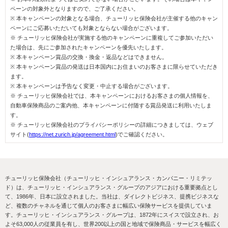
ペーンの対象外となりますので、ご了承ください。
※ 本キャンペーンの対象となる場合、チューリッヒ保険会社が主催する他のキャン
ペーンにご応募いただいても対象とならない場合がございます。
※ チューリッヒ保険会社が実施する他のキャンペーンに重複してご参加いただい
た場合は、先にご参加されたキャンペーンを優先いたします。
※ 本キャンペーン賞品の交換・換金・返品などはできません。
※ 本キャンペーン賞品の発送は日本国内にお住まいのお客さまに限らせていただき
ます。
※ 本キャンペーンは予告なく変更・中止する場合がございます。
※ チューリッヒ保険会社では、本キャンペーンにおけるお客さまの個人情報を、
自動車保険商品のご案内他、本キャンペーンに付随する賞品発送に利用いたしま
す。
※ チューリッヒ保険会社のプライバシーポリシーの詳細につきましては、ウェブ
サイト(
https://net.zurich.jp/agreement.html
)でご確認ください。
チューリッヒ保険会社（チューリッヒ・インシュアランス・カンパニー・リミテッ
ド）は、
チューリッヒ・インシュアランス・グループのアジアにおける重要拠点とし
て、1986年、日本に設立されました。
当社は、ダイレクトビジネス、提携ビジネスな
ど、複数のチャネルを通じて個人のお客さまに幅広い保険サービスを提供していま
す。
チューリッヒ・インシュアランス・グループは、1872年にスイスで設立され、お
よそ63,000人の従業員を有し、
世界200以上の国と地域で保険商品・サービスを幅広く