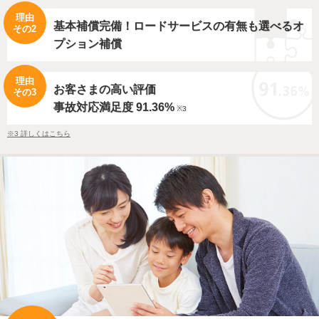
理由
基本補償完備！ロードサービスの有無
も選べるオ
その2
プション補償
理由
お客さまの高い評価
その3
事故対応満足度 91.36%
※3
※3 詳しくはこちら