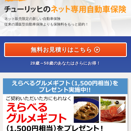
保険料で選ぶなら
ネット販売限定の新しい自動車保険
チューリッヒのネット専用自動車保険
従来の通販型自動車保険よりも保険料をもっと節約！
無料お見積りはこちら
28歳～58歳のあなたはさらにお得！