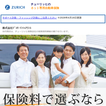
チューリッヒの
ネット専用自動車保険
ZURICH
サポート詐欺・フィッシング詐欺にご注意ください
※2026年4月16日更新
株式会社ﾄﾞｺﾓ･ｲﾝｼｭｱﾗﾝｽ
当代理店は、チューリッヒ保険会社の保険契約締結の媒介を行
ないます。