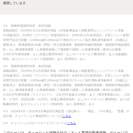
展開しています。
※1 保険料例[契約内容・条件詳細]
保険始期日：2026年1月1日/前契約等級：20等級/事故あり係数適用なし/ノンフリート等級：
20等級/型式：ZVW52（プリウス）/初度登録年月：令和5年12月/使用目的：日常レジャー使用/
年間予定走行距離：3,000km超5,000km以下/神奈川/ゴールド免許/運転者年齢条件：30歳以上
補償/本人・配偶者限定/49歳（男性）/対人賠償保険：無制限/対物賠償保険：無制限/対物超過特
約：なし/無保険車傷害（人身傷害保険にて無制限で補償）/人身傷害保険（車内のみ補償）：
3,000万円/車両保険：なし/弁護士費用等特約：なし/ロードサービス費用特約：あり/自動継続
特約：あり/クレジットカード登録特約：あり /新車割引：あり
※2 保険料例[契約内容・条件詳細]
保険始期日：2026年1月1日/前契約等級：20等級/事故あり係数適用なし/ノンフリート等級：
20等級/型式：ZVW52（プリウス）/初度登録年月：令和5年12月/使用目的：日常レジャー使用/
年間予定走行距離：3,000km超5,000km以下/神奈川/ゴールド免許/運転者年齢条件：30歳以上
補償/本人・配偶者限定/49歳（男性）/対人賠償保険：無制限/対物賠償保険：無制限/対物超過特
約：なし/無保険車傷害（人身傷害保険にて無制限で補償）/人身傷害保険（車内のみ補償）：
3,000万円/車両保険（ワイドカバー）：230万円/免責ゼロ特約：あり（車対車事故のみ）（1回
目：５万円 2回目以降：10万円）/弁護士費用等特約：なし/ロードサービス費用特約：あり/自
動継続特約：あり/クレジットカード登録特約：あり /新車割引：あり
※3 2024年4月～2025年3月事故対応満足度（当社調べ）。「満足」「やや満足」「普通」の
合計値。チューリッヒの事故対応については
こちら
※4 チューリッヒのロードサービスについては
こちら
このページは、チューリッヒ保険会社の「ネット専用自動車保険」のページで