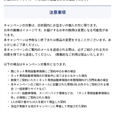
注意事項
キャンペーンの対象は、日本国内にお住まいの個人の方に限ります。
お米の画像はイメージです。お届けするお米の銘柄は変更になる可能性があ
ります。
本キャンペーンは予告なく終了または景品の変更をすることがございます。あ
らかじめご了承ください。
本キャンペーンのご案内のメールを送信される際は、必ずご紹介される方の
同意を得てから送信してください。（商業的なご利用は禁止いたします）
以下の場合はキャンペーン対象外となります。
既にネット専用自動車保険にご契約中のお車の場合
ネット専用自動車保険の引受条件に当てはまらなかった場合
新規でご契約いただくネット専用自動車保険の年間保険料が1万円未満の場合
本キャンペーンのご紹介メールに記載された専用URL以外からご契約される場
合（一括見積りサイトなど）
スーパー自動車保険、スーパーバイク保険などの、「ネット専用自動車保険以
外」の保険にご契約された場合
1人の紹介者から20人を超えて発生した契約
当社が実施する他のキャンペーンに重複して参加された契約