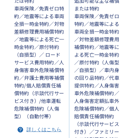
たは特約
追加可能な主な補償
車両保険／免責ゼロ特
または特約
約／地震等による車両
車両保険／免責ゼロ
全損一時金特約／対物
特約／地震等による
差額修理費用補償特約
車両全損一時金特約
／地震等による死亡一
／対物差額修理費用
時金特約／原付特約
補償特約／地震等に
（自損型）／ ロード
よる死亡一時金特約
サービス費用特約／人
／原付特約（人傷型
身傷害車外危険補償特
／自損型）／車内身
約／弁護士費用等補償
の回り品特約／代車
特約/個人賠償責任補
提供特約／人身傷害
償特約（示談代行サー
車外危険補償特約／
ビス付き）/他車運転
人身傷害定額払車外
危険補償特約（人傷
危険補償特約／個人
型）（自動付帯）
賠償責任補償特約
（示談代行サービス
詳しくはこちら
付き）／ファミリー