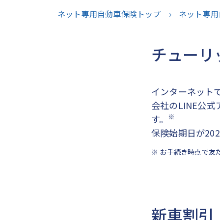
ネット専用自動車保険トップ
ネット専用
チューリ
インターネット
会社のLINE公
※
す。
保険始期日が20
※ お手続き時点で友
新車割引