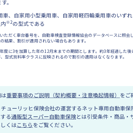
ます。
乗用車、自家用小型乗用車、自家用軽四輪乗用車のいず
※2
以内
の型式である
告いただく車台番号を、自動車検査登録情報協会のデータベースに照会
認の結果、割引が適用されない場合もあります。
た年度に3を加算した年の12月末までの期間とします。約3年経過した
が、型式別料率クラスに反映されるので割引の適用はなくなります。
細は
重要事項のご説明（契約概要・注意喚起情報）
をご
、チューリッヒ保険会社の運営するネット専用自動車保
売する
通販型スーパー自動車保険
とは引受条件・商品・
詳しくは
こちら
をご覧ください。