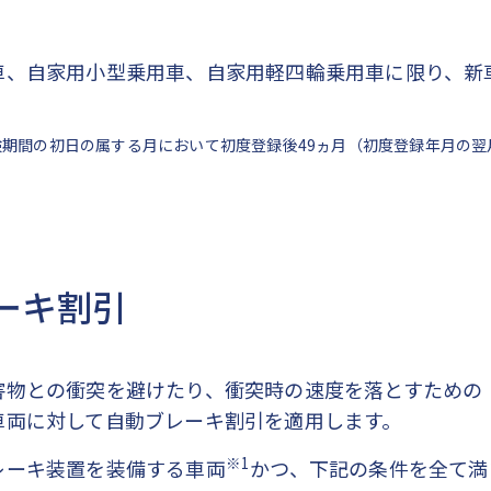
車、自家用小型乗用車、自家用軽四輪乗用車に限り、新
。
期間の初日の属する月において初度登録後49ヵ月（初度登録年月の翌
ーキ割引
害物との衝突を避けたり、衝突時の速度を落とすための
車両に対して自動ブレーキ割引を適用します。
※1
レーキ装置を装備する車両
かつ、下記の条件を全て満